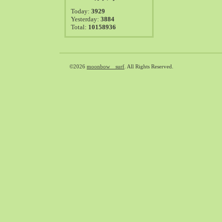
2021-08（38）
Today:
3929
2021-07（41）
Yesterday:
3884
Total:
10158936
2021-06（39）
2021-05（50）
2021-04（50）
2021-03（54）
©2026
moonbow surf
. All Rights Reserved.
2021-02（47）
2021-01（69）
2020-12（51）
2020-11（47）
2020-10（50）
2020-09（39）
2020-08（36）
2020-07（46）
2020-06（50）
2020-05（6）
2020-04（26）
2020-03（29）