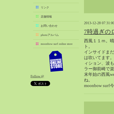
2025-11（29）
リンク
2025-10（22）
店舗情報
2025-09（25）
2013-12-28 07:31:0
2025-08（29）
お問い合わせ
7時過ぎの
2025-07（21）
photoアルバム
2025-06（27）
西風１１ｍ。
moonbow surf online store
2025-05（27）
ト。
インサイドま
2025-04（21）
は吹いてます
2025-03（28）
ィション、波
2025-02（41）
ラー御前崎で
2025-01（37）
末年始の西風w
Follow @
2024-12（54）
ね。
2024-11（28）
moonbow s
2024-10（29）
2024-09（29）
2024-08（27）
2024-07（34）