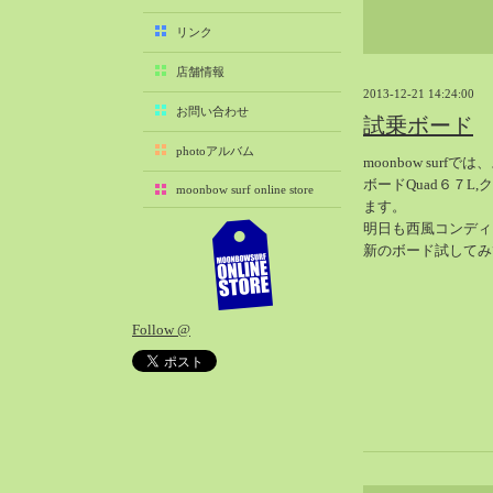
2025-11（29）
リンク
2025-10（22）
店舗情報
2025-09（25）
2013-12-21 14:24:00
2025-08（29）
お問い合わせ
試乗ボード
2025-07（21）
photoアルバム
moonbow sur
2025-06（27）
ボードQuad６７L
moonbow surf online store
2025-05（27）
ます。
2025-04（21）
明日も西風コンディ
新のボード試してみ
2025-03（28）
2025-02（41）
2025-01（37）
Follow @
2024-12（54）
2024-11（28）
2024-10（29）
2024-09（29）
2024-08（27）
2024-07（34）