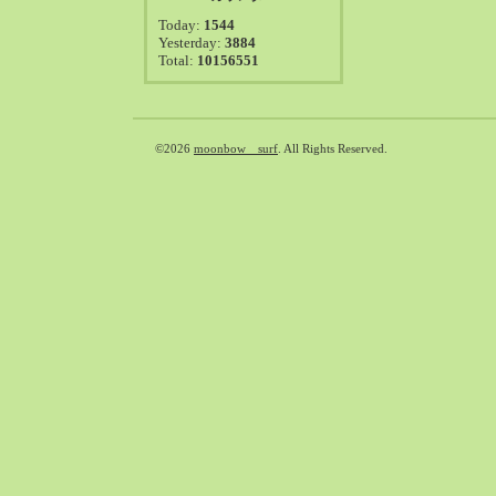
2021-08（38）
Today:
1544
2021-07（41）
Yesterday:
3884
Total:
10156551
2021-06（39）
2021-05（50）
2021-04（50）
2021-03（54）
©2026
moonbow surf
. All Rights Reserved.
2021-02（47）
2021-01（69）
2020-12（51）
2020-11（47）
2020-10（50）
2020-09（39）
2020-08（36）
2020-07（46）
2020-06（50）
2020-05（6）
2020-04（26）
2020-03（29）