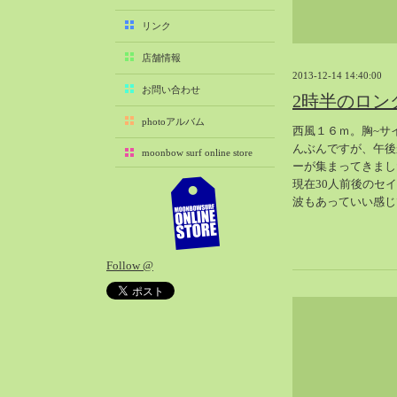
2025-11（29）
リンク
2025-10（22）
店舗情報
2025-09（25）
2013-12-14 14:40:00
2025-08（29）
お問い合わせ
2時半のロン
2025-07（21）
photoアルバム
西風１６ｍ。胸~サ
2025-06（27）
んぶんですが、午後
moonbow surf online store
2025-05（27）
ーが集まってきまし
2025-04（21）
現在30人前後のセ
波もあっていい感じ
2025-03（28）
2025-02（41）
2025-01（37）
Follow @
2024-12（54）
2024-11（28）
2024-10（29）
2024-09（29）
2024-08（27）
2024-07（34）