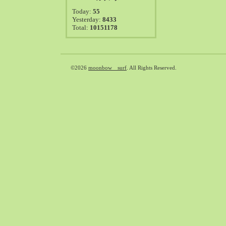
2021-08（38）
Today:
55
2021-07（41）
Yesterday:
8433
Total:
10151178
2021-06（39）
2021-05（50）
2021-04（50）
2021-03（54）
©2026
moonbow surf
. All Rights Reserved.
2021-02（47）
2021-01（69）
2020-12（51）
2020-11（47）
2020-10（50）
2020-09（39）
2020-08（36）
2020-07（46）
2020-06（50）
2020-05（6）
2020-04（26）
2020-03（29）