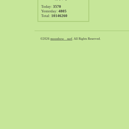
2021-08（38）
Today:
3570
2021-07（41）
Yesterday:
4805
Total:
10146260
2021-06（39）
2021-05（50）
2021-04（50）
2021-03（54）
©2026
moonbow surf
. All Rights Reserved.
2021-02（47）
2021-01（69）
2020-12（51）
2020-11（47）
2020-10（50）
2020-09（39）
2020-08（36）
2020-07（46）
2020-06（50）
2020-05（6）
2020-04（26）
2020-03（29）