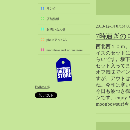
2025-11（29）
リンク
2025-10（22）
店舗情報
2025-09（25）
2013-12-14 07:34:0
2025-08（29）
お問い合わせ
7時過ぎの
2025-07（21）
photoアルバム
2025-06（27）
西北西１０ｍ
moonbow surf online store
2025-05（27）
イズのセットに
らいです。坂
2025-04（21）
セット入って
2025-03（28）
オフ気味でイ
2025-02（41）
すが、アウトは
2025-01（37）
ね。今朝は寒
Follow @
2024-12（54）
今日も波つき
2024-11（28）
ンです。enjoy!
moonbowsu
2024-10（29）
2024-09（29）
2024-08（27）
2024-07（34）