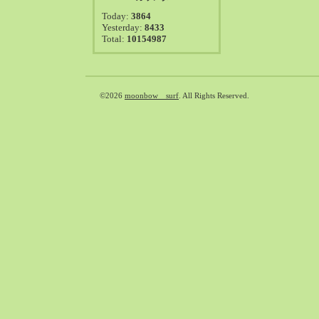
2021-08（38）
Today:
3864
2021-07（41）
Yesterday:
8433
Total:
10154987
2021-06（39）
2021-05（50）
2021-04（50）
2021-03（54）
©2026
moonbow surf
. All Rights Reserved.
2021-02（47）
2021-01（69）
2020-12（51）
2020-11（47）
2020-10（50）
2020-09（39）
2020-08（36）
2020-07（46）
2020-06（50）
2020-05（6）
2020-04（26）
2020-03（29）