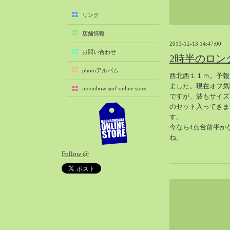
2025-11（29）
リンク
2025-10（22）
店舗情報
2025-09（25）
2013-12-13 14:47:00
2025-08（29）
お問い合わせ
2時半のロン
2025-07（21）
photoアルバム
西北西１１ｍ。予報
2025-06（27）
ました。現在オフ気
moonbow surf online store
2025-05（27）
ですが、波もサイズ
2025-04（21）
のセット入ってきま
す。
2025-03（28）
今なら4点台前半か
2025-02（41）
ね。
2025-01（37）
Follow @
2024-12（54）
2024-11（28）
2024-10（29）
2024-09（29）
2024-08（27）
2024-07（34）