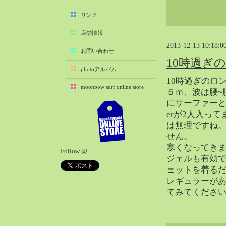
2025-11（29）
リンク
2025-10（22）
店舗情報
2025-09（25）
2013-12-13 10:18:0
2025-08（29）
お問い合わせ
10時過ぎ
2025-07（21）
photoアルバム
2025-06（27）
10時過ぎのロ
moonbow surf online store
2025-05（27）
５ｍ、波は腰~
にサーファー
2025-04（21）
erが2人入っ
2025-03（28）
は無理ですね
2025-02（41）
せん。
2025-01（37）
寒くなってき
Follow @
2024-12（54）
ジェルも有効
2024-11（28）
ェットを着る
レギュラーが
2024-10（29）
てみてくださ
2024-09（29）
2024-08（27）
2024-07（34）