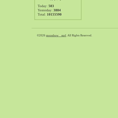
2021-08（38）
Today:
583
2021-07（41）
Yesterday:
3884
Total:
10155590
2021-06（39）
2021-05（50）
2021-04（50）
2021-03（54）
©2026
moonbow surf
. All Rights Reserved.
2021-02（47）
2021-01（69）
2020-12（51）
2020-11（47）
2020-10（50）
2020-09（39）
2020-08（36）
2020-07（46）
2020-06（50）
2020-05（6）
2020-04（26）
2020-03（29）