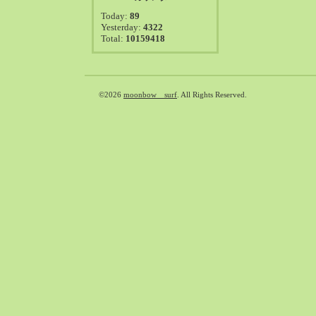
2021-08（38）
Today:
89
2021-07（41）
Yesterday:
4322
Total:
10159418
2021-06（39）
2021-05（50）
2021-04（50）
2021-03（54）
©2026
moonbow surf
. All Rights Reserved.
2021-02（47）
2021-01（69）
2020-12（51）
2020-11（47）
2020-10（50）
2020-09（39）
2020-08（36）
2020-07（46）
2020-06（50）
2020-05（6）
2020-04（26）
2020-03（29）