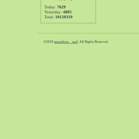
2021-08（38）
Today:
7629
2021-07（41）
Yesterday:
4805
Total:
10150319
2021-06（39）
2021-05（50）
2021-04（50）
2021-03（54）
©2026
moonbow surf
. All Rights Reserved.
2021-02（47）
2021-01（69）
2020-12（51）
2020-11（47）
2020-10（50）
2020-09（39）
2020-08（36）
2020-07（46）
2020-06（50）
2020-05（6）
2020-04（26）
2020-03（29）