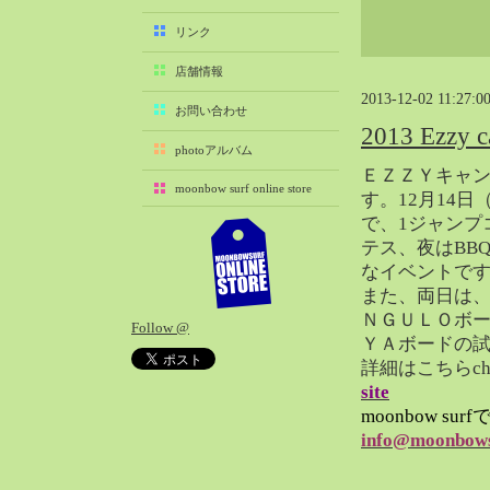
2025-11（29）
リンク
2025-10（22）
店舗情報
2025-09（25）
2013-12-02 11:27:0
2025-08（29）
お問い合わせ
2013 Ezzy
2025-07（21）
photoアルバム
2025-06（27）
ＥＺＺＹキャ
moonbow surf online store
2025-05（27）
す。12月14日
で、1ジャンプ
2025-04（21）
テス、夜はBB
2025-03（28）
なイベントで
2025-02（41）
また、両日は
2025-01（37）
ＮＧＵＬＯボ
Follow @
2024-12（54）
ＹＡボードの
2024-11（28）
詳細はこちらcheck
site
2024-10（29）
moonbow s
2024-09（29）
info@moonbows
2024-08（27）
2024-07（34）