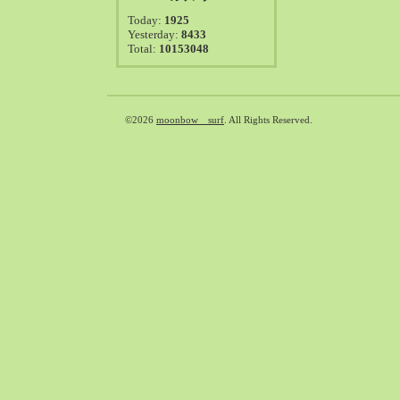
2021-08（38）
Today:
1925
2021-07（41）
Yesterday:
8433
Total:
10153048
2021-06（39）
2021-05（50）
2021-04（50）
2021-03（54）
©2026
moonbow surf
. All Rights Reserved.
2021-02（47）
2021-01（69）
2020-12（51）
2020-11（47）
2020-10（50）
2020-09（39）
2020-08（36）
2020-07（46）
2020-06（50）
2020-05（6）
2020-04（26）
2020-03（29）