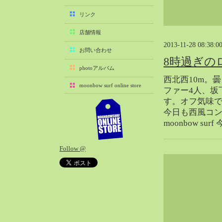
2025-11（29）
リンク
2025-10（22）
店舗情報
2025-09（25）
2013-11-28 08:38:0
2025-08（29）
お問い合わせ
8時過ぎの
2025-07（21）
photoアルバム
2025-06（27）
西北西10m。
moonbow surf online store
2025-05（27）
ファー4人、坂
す。オフ気味で
2025-04（21）
今日も西風コ
2025-03（28）
moonbow su
2025-02（41）
2025-01（37）
Follow @
2024-12（54）
2024-11（28）
2024-10（29）
2024-09（29）
2024-08（27）
2024-07（34）