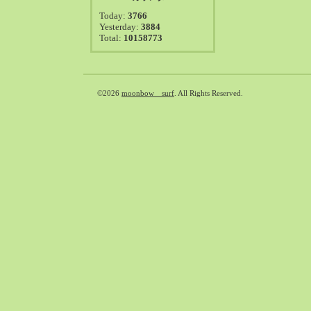
2021-08（38）
Today:
3766
2021-07（41）
Yesterday:
3884
Total:
10158773
2021-06（39）
2021-05（50）
2021-04（50）
2021-03（54）
©2026
moonbow surf
. All Rights Reserved.
2021-02（47）
2021-01（69）
2020-12（51）
2020-11（47）
2020-10（50）
2020-09（39）
2020-08（36）
2020-07（46）
2020-06（50）
2020-05（6）
2020-04（26）
2020-03（29）