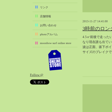
2025-11（29）
リンク
2025-10（22）
店舗情報
2025-09（25）
2013-11-27 14:41:00
2025-08（29）
お問い合わせ
3時前のロン
2025-07（21）
photoアルバム
4.5㎡前後で走っ
2025-06（27）
なり現在誰も出てい
moonbow surf online store
2025-05（27）
波は正面、坂下ポイ
2025-04（21）
サイズのブレイクで
2025-03（28）
2025-02（41）
2025-01（37）
Follow @
2024-12（54）
2024-11（28）
2024-10（29）
2024-09（29）
2024-08（27）
2024-07（34）