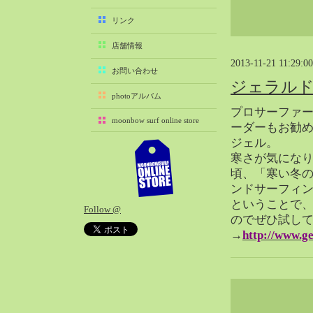
2025-11（29）
リンク
2025-10（22）
店舗情報
2025-09（25）
2013-11-21 11:29:00
2025-08（29）
お問い合わせ
ジェラルド
2025-07（21）
photoアルバム
2025-06（27）
プロサーファ
moonbow surf online store
2025-05（27）
ーダーもお勧め
ジェル。
2025-04（21）
寒さが気にな
2025-03（28）
頃、「寒い冬
2025-02（41）
ンドサーフィ
2025-01（37）
ということで
Follow @
2024-12（54）
のでぜひ試し
2024-11（28）
→
http://www.ge
2024-10（29）
2024-09（29）
2024-08（27）
2024-07（34）