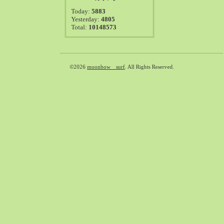
2021-08（38）
Today:
5883
2021-07（41）
Yesterday:
4805
Total:
10148573
2021-06（39）
2021-05（50）
2021-04（50）
2021-03（54）
©2026
moonbow surf
. All Rights Reserved.
2021-02（47）
2021-01（69）
2020-12（51）
2020-11（47）
2020-10（50）
2020-09（39）
2020-08（36）
2020-07（46）
2020-06（50）
2020-05（6）
2020-04（26）
2020-03（29）