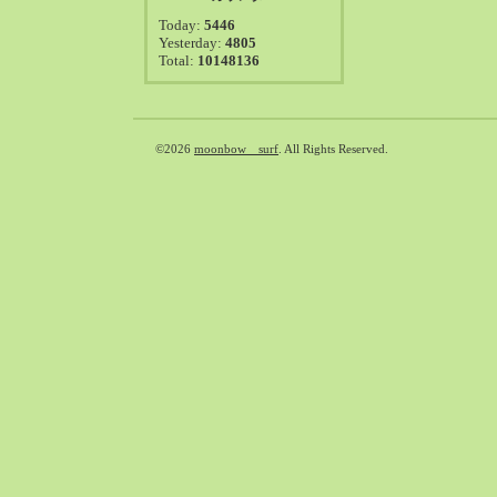
2021-08（38）
Today:
5446
2021-07（41）
Yesterday:
4805
Total:
10148136
2021-06（39）
2021-05（50）
2021-04（50）
2021-03（54）
©2026
moonbow surf
. All Rights Reserved.
2021-02（47）
2021-01（69）
2020-12（51）
2020-11（47）
2020-10（50）
2020-09（39）
2020-08（36）
2020-07（46）
2020-06（50）
2020-05（6）
2020-04（26）
2020-03（29）