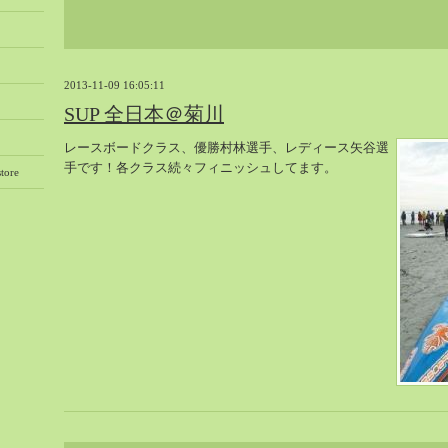
2013-11-09 16:05:11
SUP 全日本＠菊川
レースボードクラス、優勝村林選手、レディース矢谷選
手です！各クラス続々フィニッシュしてます。
tore