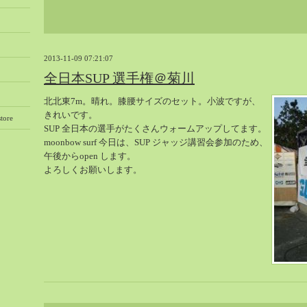
2013-11-09 07:21:07
全日本SUP 選手権＠菊川
北北東7m。晴れ。膝腰サイズのセット。小波ですが、
きれいです。
tore
SUP 全日本の選手がたくさんウォームアップしてます。
moonbow surf 今日は、SUP ジャッジ講習会参加のため、
午後からopen します。
よろしくお願いします。