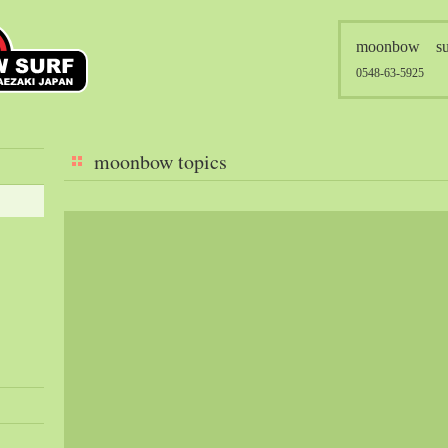
moonbow su
0548-63-5925
moonbow topics