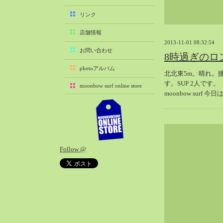
2025-11（29）
リンク
2025-10（22）
店舗情報
2025-09（25）
2013-11-01 08:32:54
2025-08（29）
お問い合わせ
8時過ぎのロ
2025-07（21）
photoアルバム
北北東5m。晴れ。
2025-06（27）
す。SUP 2人です。
moonbow surf online store
2025-05（27）
moonbow surf 
2025-04（21）
2025-03（28）
2025-02（41）
2025-01（37）
Follow @
2024-12（54）
2024-11（28）
2024-10（29）
2024-09（29）
2024-08（27）
2024-07（34）