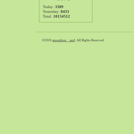
2021-08（38）
Today:
3389
2021-07（41）
Yesterday:
8433
Total:
10154512
2021-06（39）
2021-05（50）
2021-04（50）
2021-03（54）
©2026
moonbow surf
. All Rights Reserved.
2021-02（47）
2021-01（69）
2020-12（51）
2020-11（47）
2020-10（50）
2020-09（39）
2020-08（36）
2020-07（46）
2020-06（50）
2020-05（6）
2020-04（26）
2020-03（29）