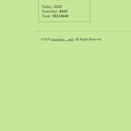
2021-08（38）
Today:
2523
2021-07（41）
Yesterday:
8433
Total:
10153646
2021-06（39）
2021-05（50）
2021-04（50）
2021-03（54）
©2026
moonbow surf
. All Rights Reserved.
2021-02（47）
2021-01（69）
2020-12（51）
2020-11（47）
2020-10（50）
2020-09（39）
2020-08（36）
2020-07（46）
2020-06（50）
2020-05（6）
2020-04（26）
2020-03（29）