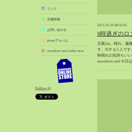
2025-11（29）
リンク
2025-10（22）
店舗情報
2025-09（25）
2013-10-30 08:35:02
2025-08（29）
お問い合わせ
8時過ぎのロ
2025-07（21）
photoアルバム
北風2m。晴れ。腿
2025-06（27）
す。SUP も5 人です
moonbow surf online store
2025-05（27）
秋晴れの気持ちいい
2025-04（21）
moonbow surf 
2025-03（28）
2025-02（41）
2025-01（37）
Follow @
2024-12（54）
2024-11（28）
2024-10（29）
2024-09（29）
2024-08（27）
2024-07（34）