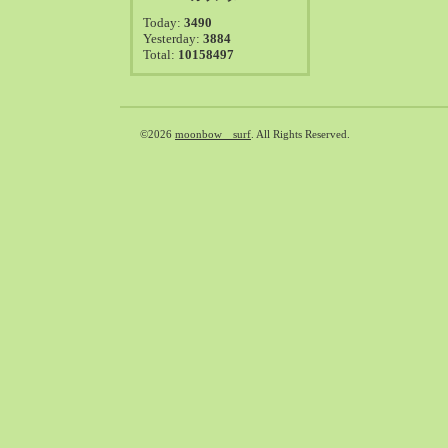
2021-08（38）
Today:
3490
2021-07（41）
Yesterday:
3884
Total:
10158497
2021-06（39）
2021-05（50）
2021-04（50）
2021-03（54）
©2026
moonbow surf
. All Rights Reserved.
2021-02（47）
2021-01（69）
2020-12（51）
2020-11（47）
2020-10（50）
2020-09（39）
2020-08（36）
2020-07（46）
2020-06（50）
2020-05（6）
2020-04（26）
2020-03（29）