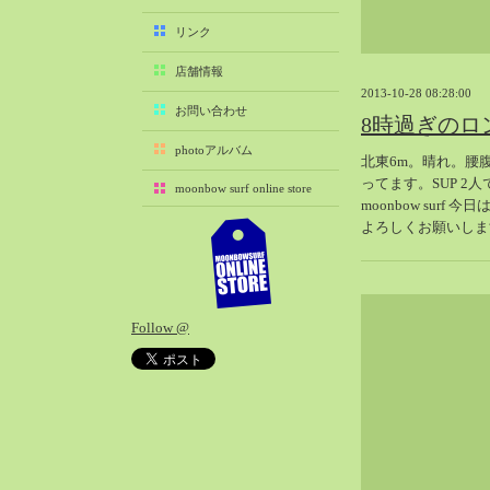
2025-11（29）
リンク
2025-10（22）
店舗情報
2025-09（25）
2013-10-28 08:28:00
2025-08（29）
お問い合わせ
8時過ぎのロ
2025-07（21）
photoアルバム
北東6m。晴れ。腰
2025-06（27）
ってます。SUP 
moonbow surf online store
2025-05（27）
moonbow surf 
2025-04（21）
よろしくお願いしま
2025-03（28）
2025-02（41）
2025-01（37）
Follow @
2024-12（54）
2024-11（28）
2024-10（29）
2024-09（29）
2024-08（27）
2024-07（34）