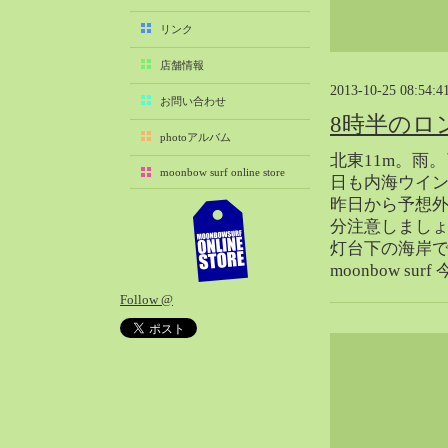
2025-11（29）
リンク
2025-10（22）
店舗情報
2025-09（25）
2013-10-25 08:54:4
2025-08（29）
お問い合わせ
8時半のロ
2025-07（21）
photoアルバム
2025-06（27）
北東11m。雨
moonbow surf online store
2025-05（27）
日も内海ウイ
昨日から予想外
2025-04（21）
分注意しまし
2025-03（28）
灯台下の海岸
2025-02（41）
moonbow su
2025-01（37）
Follow @
2024-12（54）
2024-11（28）
2024-10（29）
2024-09（29）
2024-08（27）
2024-07（34）