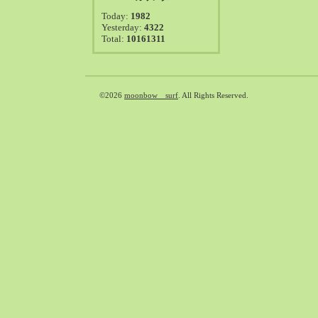
2021-08（38）
Today:
1982
2021-07（41）
Yesterday:
4322
Total:
10161311
2021-06（39）
2021-05（50）
2021-04（50）
2021-03（54）
©2026
moonbow surf
. All Rights Reserved.
2021-02（47）
2021-01（69）
2020-12（51）
2020-11（47）
2020-10（50）
2020-09（39）
2020-08（36）
2020-07（46）
2020-06（50）
2020-05（6）
2020-04（26）
2020-03（29）