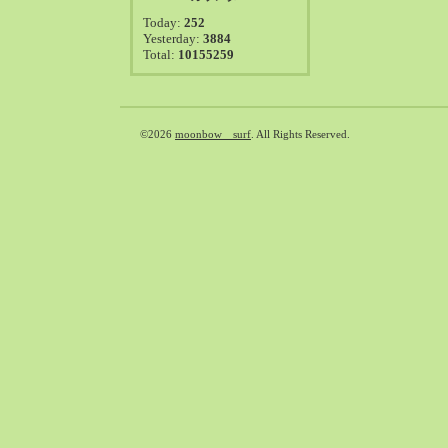
2021-08（38）
Today:
252
2021-07（41）
Yesterday:
3884
Total:
10155259
2021-06（39）
2021-05（50）
2021-04（50）
2021-03（54）
©2026
moonbow surf
. All Rights Reserved.
2021-02（47）
2021-01（69）
2020-12（51）
2020-11（47）
2020-10（50）
2020-09（39）
2020-08（36）
2020-07（46）
2020-06（50）
2020-05（6）
2020-04（26）
2020-03（29）