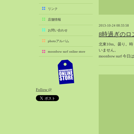
2025-11（29）
リンク
2025-10（22）
店舗情報
2025-09（25）
2013-10-24 08:33:58
2025-08（29）
お問い合わせ
8時過ぎのロ
2025-07（21）
photoアルバム
北東10m。曇り。
2025-06（27）
いません。
moonbow surf online store
2025-05（27）
moonbow surf 
2025-04（21）
2025-03（28）
2025-02（41）
2025-01（37）
Follow @
2024-12（54）
2024-11（28）
2024-10（29）
2024-09（29）
2024-08（27）
2024-07（34）