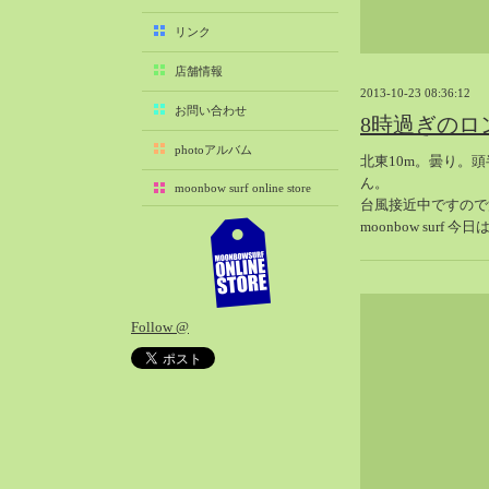
2025-11（29）
リンク
2025-10（22）
店舗情報
2025-09（25）
2013-10-23 08:36:12
2025-08（29）
お問い合わせ
8時過ぎのロ
2025-07（21）
photoアルバム
北東10m。曇り。
2025-06（27）
ん。
moonbow surf online store
2025-05（27）
台風接近中ですので
2025-04（21）
moonbow sur
2025-03（28）
2025-02（41）
2025-01（37）
Follow @
2024-12（54）
2024-11（28）
2024-10（29）
2024-09（29）
2024-08（27）
2024-07（34）