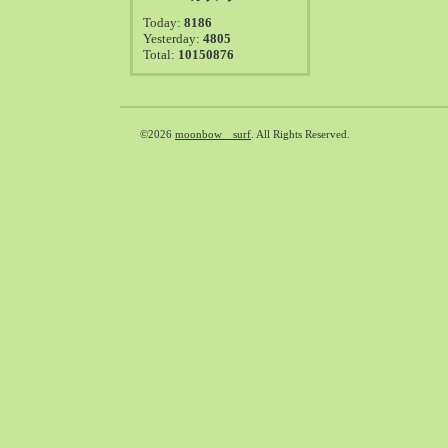
2021-08（38）
Today:
8186
2021-07（41）
Yesterday:
4805
Total:
10150876
2021-06（39）
2021-05（50）
2021-04（50）
2021-03（54）
©2026
moonbow surf
. All Rights Reserved.
2021-02（47）
2021-01（69）
2020-12（51）
2020-11（47）
2020-10（50）
2020-09（39）
2020-08（36）
2020-07（46）
2020-06（50）
2020-05（6）
2020-04（26）
2020-03（29）