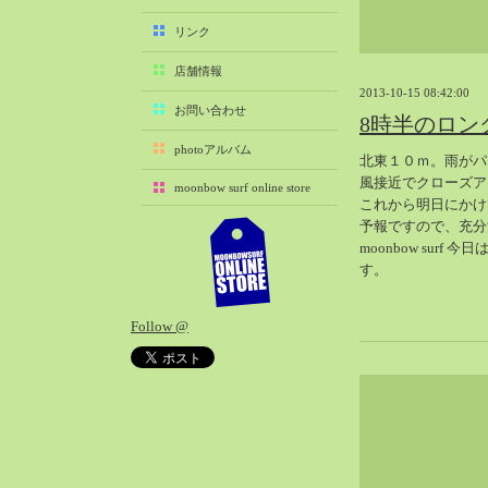
2025-11（29）
リンク
2025-10（22）
店舗情報
2025-09（25）
2013-10-15 08:42:00
2025-08（29）
お問い合わせ
8時半のロン
2025-07（21）
photoアルバム
北東１０ｍ。雨がパ
2025-06（27）
風接近でクローズア
moonbow surf online store
2025-05（27）
これから明日にかけ
2025-04（21）
予報ですので、充分
moonbow surf 
2025-03（28）
す。
2025-02（41）
2025-01（37）
Follow @
2024-12（54）
2024-11（28）
2024-10（29）
2024-09（29）
2024-08（27）
2024-07（34）