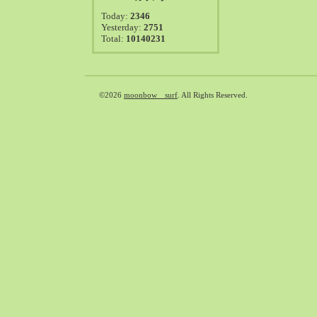
2021-08（38）
Today:
2346
2021-07（41）
Yesterday:
2751
Total:
10140231
2021-06（39）
2021-05（50）
2021-04（50）
2021-03（54）
©2026
moonbow surf
. All Rights Reserved.
2021-02（47）
2021-01（69）
2020-12（51）
2020-11（47）
2020-10（50）
2020-09（39）
2020-08（36）
2020-07（46）
2020-06（50）
2020-05（6）
2020-04（26）
2020-03（29）