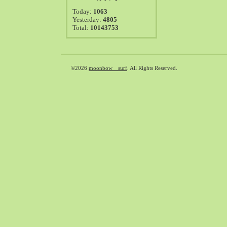
2021-08（38）
Today:
1063
2021-07（41）
Yesterday:
4805
Total:
10143753
2021-06（39）
2021-05（50）
2021-04（50）
2021-03（54）
©2026
moonbow surf
. All Rights Reserved.
2021-02（47）
2021-01（69）
2020-12（51）
2020-11（47）
2020-10（50）
2020-09（39）
2020-08（36）
2020-07（46）
2020-06（50）
2020-05（6）
2020-04（26）
2020-03（29）