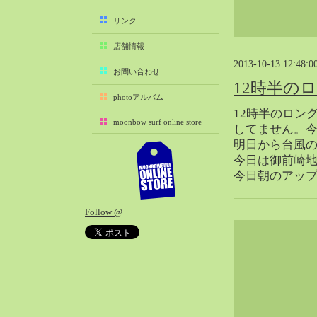
2025-11（29）
リンク
2025-10（22）
店舗情報
2025-09（25）
2013-10-13 12:48:0
2025-08（29）
お問い合わせ
12時半の
2025-07（21）
photoアルバム
2025-06（27）
12時半のロン
moonbow surf online store
2025-05（27）
してません。
明日から台風
2025-04（21）
今日は御前崎
2025-03（28）
今日朝のアッ
2025-02（41）
2025-01（37）
Follow @
2024-12（54）
2024-11（28）
2024-10（29）
2024-09（29）
2024-08（27）
2024-07（34）