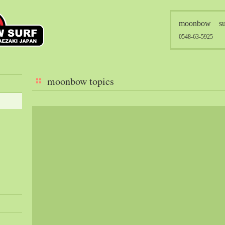
moonbow su
0548-63-5925
moonbow topics