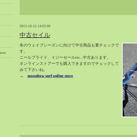
2013-10-12 14:05:00
中古セイル
冬のウェイブシーズンに向けて中古商品も要チェックで
す。
tore
ニールプライド、イジーセールetc...中古あります。
オンラインストアーでも購入できますのでチェックして
みて下さいね。
→
moonbow surf online store