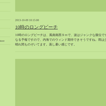
2013-10-09 10:15:00
10時のロングビーチ
10時のロングビーチは、風南南西９ｍで、波はジャンクな腹位で
なる予報ですので、内海でのウィンド期待できそうですね。雨は
tore
晴れ間ものぞいてます。蒸し暑い感じです。