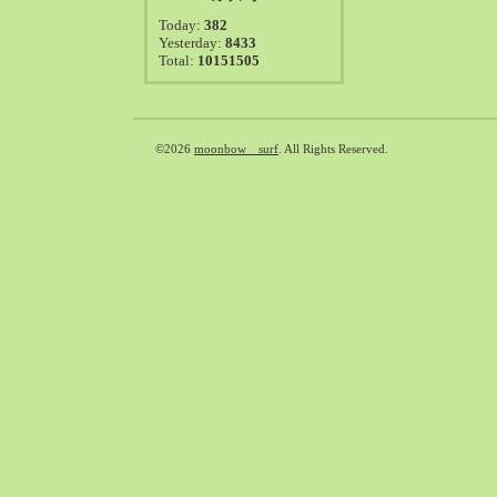
2021-08（38）
Today:
382
2021-07（41）
Yesterday:
8433
Total:
10151505
2021-06（39）
2021-05（50）
2021-04（50）
2021-03（54）
©2026
moonbow surf
. All Rights Reserved.
2021-02（47）
2021-01（69）
2020-12（51）
2020-11（47）
2020-10（50）
2020-09（39）
2020-08（36）
2020-07（46）
2020-06（50）
2020-05（6）
2020-04（26）
2020-03（29）