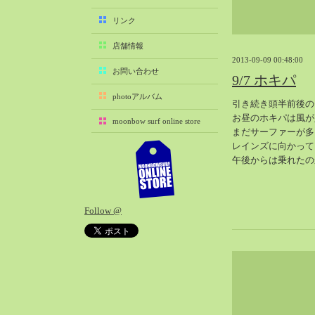
2025-11（29）
リンク
2025-10（22）
店舗情報
2025-09（25）
2013-09-09 00:48:00
2025-08（29）
お問い合わせ
9/7 ホキパ
2025-07（21）
photoアルバム
引き続き頭半前後の
2025-06（27）
お昼のホキパは風が
moonbow surf online store
2025-05（27）
まだサーファーが多
2025-04（21）
レインズに向かって
午後からは乗れたの
2025-03（28）
2025-02（41）
2025-01（37）
Follow @
2024-12（54）
2024-11（28）
2024-10（29）
2024-09（29）
2024-08（27）
2024-07（34）