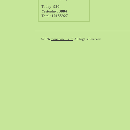
2021-08（38）
Today:
920
2021-07（41）
Yesterday:
3884
Total:
10155927
2021-06（39）
2021-05（50）
2021-04（50）
2021-03（54）
©2026
moonbow surf
. All Rights Reserved.
2021-02（47）
2021-01（69）
2020-12（51）
2020-11（47）
2020-10（50）
2020-09（39）
2020-08（36）
2020-07（46）
2020-06（50）
2020-05（6）
2020-04（26）
2020-03（29）