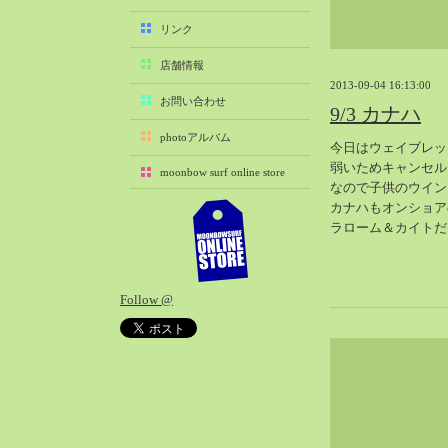
2025-11（29）
リンク
2025-10（22）
店舗情報
2025-09（25）
2013-09-04 16:13:00
2025-08（29）
お問い合わせ
9/3 カナハ
2025-07（21）
photoアルバム
今日はウェイブレッ
2025-06（27）
弱いためキャンセル
moonbow surf online store
2025-05（27）
なので子供のウイン
2025-04（21）
カナハもオンショア
ラローム＆カイトだ
2025-03（28）
2025-02（41）
2025-01（37）
Follow @
2024-12（54）
2024-11（28）
2024-10（29）
2024-09（29）
2024-08（27）
2024-07（34）