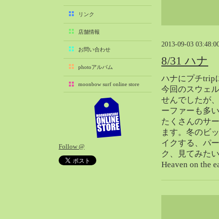
2025-11（29）
リンク
2025-10（22）
店舗情報
2025-09（25）
2013-09-03 03:48:0
2025-08（29）
お問い合わせ
8/31 ハナ
2025-07（21）
photoアルバム
2025-06（27）
ハナにプチtri
moonbow surf online store
2025-05（27）
今回のスウェ
せんでしたが
2025-04（21）
ーファーも多
2025-03（28）
たくさんのサ
2025-02（41）
ます。冬のビ
2025-01（37）
イクする、パ
Follow @
2024-12（54）
ク、見てみた
2024-11（28）
Heaven on t
2024-10（29）
2024-09（29）
2024-08（27）
2024-07（34）