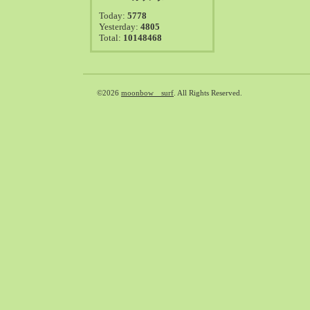
2021-08（38）
Today:
5778
2021-07（41）
Yesterday:
4805
Total:
10148468
2021-06（39）
2021-05（50）
2021-04（50）
2021-03（54）
©2026
moonbow surf
. All Rights Reserved.
2021-02（47）
2021-01（69）
2020-12（51）
2020-11（47）
2020-10（50）
2020-09（39）
2020-08（36）
2020-07（46）
2020-06（50）
2020-05（6）
2020-04（26）
2020-03（29）