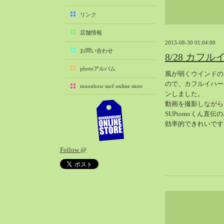
2025-11（29）
リンク
2025-10（22）
店舗情報
2025-09（25）
2013-08-30 01:04:00
2025-08（29）
お問い合わせ
8/28 カフ
2025-07（21）
photoアルバム
風が弱くウインドの
2025-06（27）
ので、カフルイハー
moonbow surf online store
2025-05（27）
ンしました。
2025-04（21）
動画を撮影しながら
SUPtomoくん直
2025-03（28）
効率的できれいです
2025-02（41）
2025-01（37）
Follow @
2024-12（54）
2024-11（28）
2024-10（29）
2024-09（29）
2024-08（27）
2024-07（34）