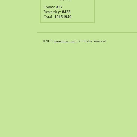
2021-08（38）
Today:
827
2021-07（41）
Yesterday:
8433
Total:
10151950
2021-06（39）
2021-05（50）
2021-04（50）
2021-03（54）
©2026
moonbow surf
. All Rights Reserved.
2021-02（47）
2021-01（69）
2020-12（51）
2020-11（47）
2020-10（50）
2020-09（39）
2020-08（36）
2020-07（46）
2020-06（50）
2020-05（6）
2020-04（26）
2020-03（29）