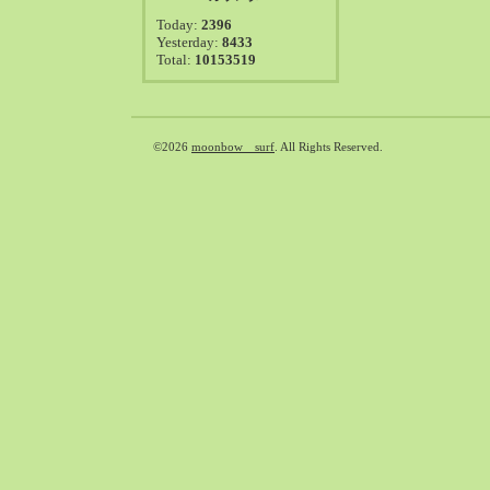
2021-08（38）
Today:
2396
2021-07（41）
Yesterday:
8433
Total:
10153519
2021-06（39）
2021-05（50）
2021-04（50）
2021-03（54）
©2026
moonbow surf
. All Rights Reserved.
2021-02（47）
2021-01（69）
2020-12（51）
2020-11（47）
2020-10（50）
2020-09（39）
2020-08（36）
2020-07（46）
2020-06（50）
2020-05（6）
2020-04（26）
2020-03（29）