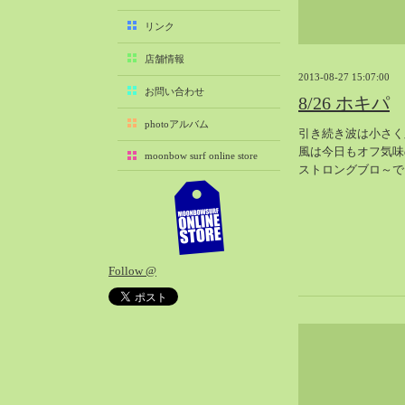
2025-11（29）
リンク
2025-10（22）
店舗情報
2025-09（25）
2013-08-27 15:07:00
2025-08（29）
お問い合わせ
8/26 ホキパ
2025-07（21）
photoアルバム
引き続き波は小さく
2025-06（27）
風は今日もオフ気味
moonbow surf online store
2025-05（27）
ストロングブロ～で
2025-04（21）
2025-03（28）
2025-02（41）
2025-01（37）
Follow @
2024-12（54）
2024-11（28）
2024-10（29）
2024-09（29）
2024-08（27）
2024-07（34）