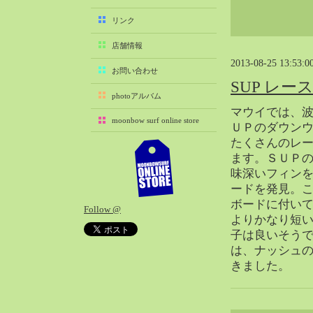
2025-11（29）
リンク
2025-10（22）
店舗情報
2025-09（25）
2013-08-25 13:53:0
2025-08（29）
お問い合わせ
SUP レ
2025-07（21）
photoアルバム
2025-06（27）
マウイでは、
moonbow surf online store
2025-05（27）
ＵＰのダウン
たくさんのレ
2025-04（21）
ます。ＳＵＰ
2025-03（28）
味深いフィン
2025-02（41）
ードを発見。
2025-01（37）
ボードに付い
Follow @
2024-12（54）
よりかなり短
2024-11（28）
子は良いそう
は、ナッシュ
2024-10（29）
きました。
2024-09（29）
2024-08（27）
2024-07（34）