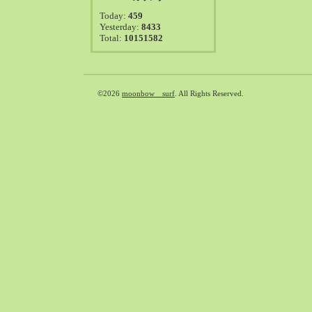
2021-08（38）
Today:
459
2021-07（41）
Yesterday:
8433
Total:
10151582
2021-06（39）
2021-05（50）
2021-04（50）
2021-03（54）
©2026
moonbow surf
. All Rights Reserved.
2021-02（47）
2021-01（69）
2020-12（51）
2020-11（47）
2020-10（50）
2020-09（39）
2020-08（36）
2020-07（46）
2020-06（50）
2020-05（6）
2020-04（26）
2020-03（29）