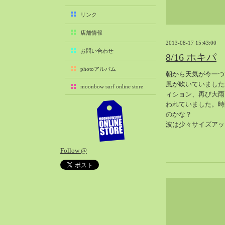
2025-11（29）
リンク
2025-10（22）
店舗情報
2025-09（25）
2013-08-17 15:43:00
2025-08（29）
お問い合わせ
8/16 ホキパ
2025-07（21）
photoアルバム
朝から天気が今一つ
2025-06（27）
風が吹いていました
moonbow surf online store
2025-05（27）
ィション、再び大雨
2025-04（21）
われていました。時
のかな？
2025-03（28）
波は少々サイズアッ
2025-02（41）
2025-01（37）
Follow @
2024-12（54）
2024-11（28）
2024-10（29）
2024-09（29）
2024-08（27）
2024-07（34）