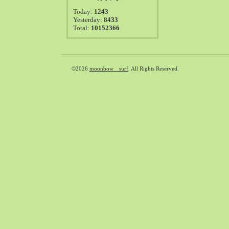
2021-08（38）
Today:
1243
2021-07（41）
Yesterday:
8433
Total:
10152366
2021-06（39）
2021-05（50）
2021-04（50）
2021-03（54）
©2026
moonbow surf
. All Rights Reserved.
2021-02（47）
2021-01（69）
2020-12（51）
2020-11（47）
2020-10（50）
2020-09（39）
2020-08（36）
2020-07（46）
2020-06（50）
2020-05（6）
2020-04（26）
2020-03（29）