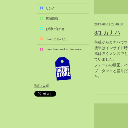
2025-11（29）
リンク
2025-10（22）
店舗情報
2025-09（25）
2013-08-02 22:40:00
2025-08（29）
お問い合わせ
8/1 カナハ
2025-07（21）
photoアルバム
午後からカナハでウ
2025-06（27）
後半はインサイド時
moonbow surf online store
2025-05（27）
風は強くメンズでも
2025-04（21）
ていました。
フォームの矯正、ハ
2025-03（28）
ブ、タックと盛りだ
2025-02（41）
た。
2025-01（37）
Follow @
2024-12（54）
2024-11（28）
2024-10（29）
2024-09（29）
2024-08（27）
2024-07（34）