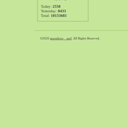
2021-08（38）
Today:
2558
2021-07（41）
Yesterday:
8433
Total:
10153681
2021-06（39）
2021-05（50）
2021-04（50）
2021-03（54）
©2026
moonbow surf
. All Rights Reserved.
2021-02（47）
2021-01（69）
2020-12（51）
2020-11（47）
2020-10（50）
2020-09（39）
2020-08（36）
2020-07（46）
2020-06（50）
2020-05（6）
2020-04（26）
2020-03（29）