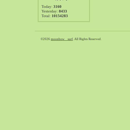
2021-08（38）
Today:
3160
2021-07（41）
Yesterday:
8433
Total:
10154283
2021-06（39）
2021-05（50）
2021-04（50）
2021-03（54）
©2026
moonbow surf
. All Rights Reserved.
2021-02（47）
2021-01（69）
2020-12（51）
2020-11（47）
2020-10（50）
2020-09（39）
2020-08（36）
2020-07（46）
2020-06（50）
2020-05（6）
2020-04（26）
2020-03（29）