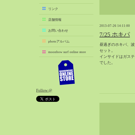
2025-11（29）
リンク
2025-10（22）
店舗情報
2025-09（25）
2013-07-26 14:11:00
2025-08（29）
お問い合わせ
7/25 ホキパ
2025-07（21）
photoアルバム
昼過ぎのホキパ、波
2025-06（27）
セット。
moonbow surf online store
2025-05（27）
インサイドはガステ
2025-04（21）
でした。
2025-03（28）
2025-02（41）
2025-01（37）
Follow @
2024-12（54）
2024-11（28）
2024-10（29）
2024-09（29）
2024-08（27）
2024-07（34）