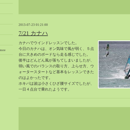
2013-07-23 01:21:00
7/21 カナハ
カナハでウインドレッスンでした。
今日のカナハは、オン気味で風が弱く、５点
tore
台に大きめのボードなら走る感じでした。
後半はどんどん風が落ちてしまいましたが、
弱い風でのバランスの取り方、上らせ方、ウ
ォータースタートなど基本をレッスンできた
のはよかったです。
ホキパは波は小さくひざ腰サイズでしたが、
一日４点台で乗れたようです。