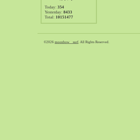
2021-08（38）
Today:
354
2021-07（41）
Yesterday:
8433
Total:
10151477
2021-06（39）
2021-05（50）
2021-04（50）
2021-03（54）
©2026
moonbow surf
. All Rights Reserved.
2021-02（47）
2021-01（69）
2020-12（51）
2020-11（47）
2020-10（50）
2020-09（39）
2020-08（36）
2020-07（46）
2020-06（50）
2020-05（6）
2020-04（26）
2020-03（29）