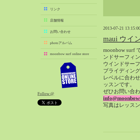
2025-11（29）
リンク
2025-10（22）
店舗情報
2025-09（25）
2013-07-21 13:15:0
2025-08（29）
お問い合わせ
maui ウ
2025-07（21）
photoアルバム
2025-06（27）
moonbow su
moonbow surf online store
2025-05（27）
ンドサーフィ
ウインドサー
2025-04（21）
ブライディン
2025-03（28）
レベルに合わ
2025-02（41）
ッスンです。
2025-01（37）
ぜひお問い合
Follow @
2024-12（54）
info@moonbows
2024-11（28）
写真はレッスン生
2024-10（29）
2024-09（29）
2024-08（27）
2024-07（34）