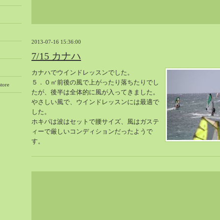
2013-07-16 15:36:00
7/15 カナハ
カナハでウインドレッスンでした。
５．０㎡前後の風で上がったり落ちたりでし
tore
たが、後半は全体的に風が入ってきました。
やさしい風で、ウインドレッスンには最適で
した。
ホキパは波はセットで腰サイズ、風はガステ
ィーで厳しいコンディションだったようで
す。