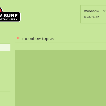
moonbow su
0548-63-5925
moonbow topics