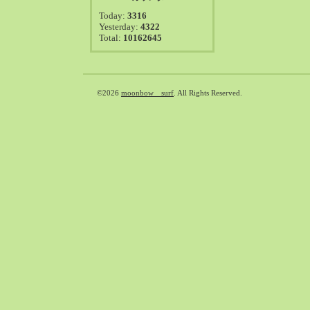
2021-08（38）
Today:
3316
2021-07（41）
Yesterday:
4322
Total:
10162645
2021-06（39）
2021-05（50）
2021-04（50）
2021-03（54）
©2026
moonbow surf
. All Rights Reserved.
2021-02（47）
2021-01（69）
2020-12（51）
2020-11（47）
2020-10（50）
2020-09（39）
2020-08（36）
2020-07（46）
2020-06（50）
2020-05（6）
2020-04（26）
2020-03（29）