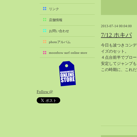
2025-11（29）
リンク
2025-10（22）
店舗情報
2025-09（25）
2013-07-14 00:04:00
2025-08（29）
お問い合わせ
7/12 ホキパ
2025-07（21）
photoアルバム
今日も波つきコンデ
2025-06（27）
イズのセット。
moonbow surf online store
2025-05（27）
４点台前半でブロー
2025-04（21）
安定してジャンプも
この時期に、これだ
2025-03（28）
2025-02（41）
2025-01（37）
Follow @
2024-12（54）
2024-11（28）
2024-10（29）
2024-09（29）
2024-08（27）
2024-07（34）