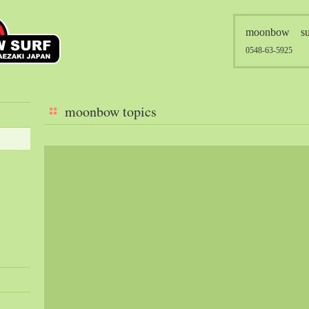
moonbow su
0548-63-5925
moonbow topics