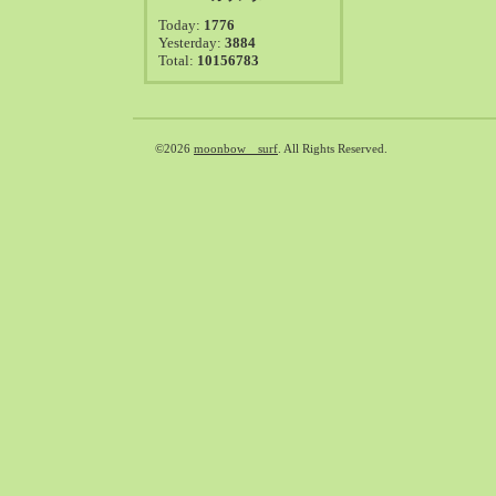
2021-08（38）
Today:
1776
2021-07（41）
Yesterday:
3884
Total:
10156783
2021-06（39）
2021-05（50）
2021-04（50）
2021-03（54）
©2026
moonbow surf
. All Rights Reserved.
2021-02（47）
2021-01（69）
2020-12（51）
2020-11（47）
2020-10（50）
2020-09（39）
2020-08（36）
2020-07（46）
2020-06（50）
2020-05（6）
2020-04（26）
2020-03（29）