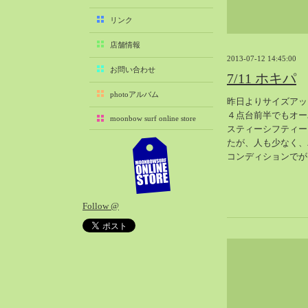
2025-11（29）
リンク
2025-10（22）
店舗情報
2025-09（25）
2013-07-12 14:45:00
2025-08（29）
お問い合わせ
7/11 ホキパ
2025-07（21）
photoアルバム
昨日よりサイズアッ
2025-06（27）
４点台前半でもオー
moonbow surf online store
2025-05（27）
スティーシフティー
2025-04（21）
たが、人も少なく、
コンディションでが
2025-03（28）
2025-02（41）
2025-01（37）
Follow @
2024-12（54）
2024-11（28）
2024-10（29）
2024-09（29）
2024-08（27）
2024-07（34）