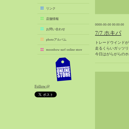
2025-11（29）
リンク
2025-10（22）
店舗情報
2025-09（25）
0000-00-00 00:00:00
2025-08（29）
お問い合わせ
7/7 ホキパ
2025-07（21）
photoアルバム
トレードウインドが
2025-06（27）
走るくらいガッツリ
moonbow surf online store
2025-05（27）
今日はがらがらのホ
2025-04（21）
2025-03（28）
2025-02（41）
2025-01（37）
Follow @
2024-12（54）
2024-11（28）
2024-10（29）
2024-09（29）
2024-08（27）
2024-07（34）