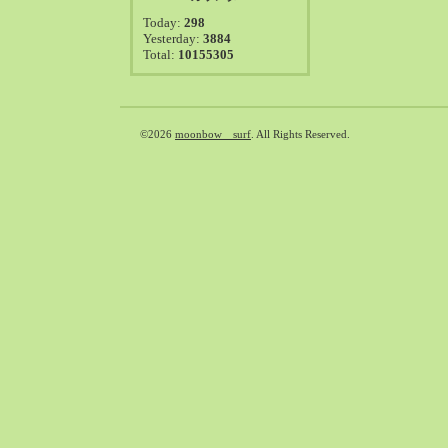
2021-08（38）
Today:
298
2021-07（41）
Yesterday:
3884
Total:
10155305
2021-06（39）
2021-05（50）
2021-04（50）
2021-03（54）
©2026
moonbow surf
. All Rights Reserved.
2021-02（47）
2021-01（69）
2020-12（51）
2020-11（47）
2020-10（50）
2020-09（39）
2020-08（36）
2020-07（46）
2020-06（50）
2020-05（6）
2020-04（26）
2020-03（29）