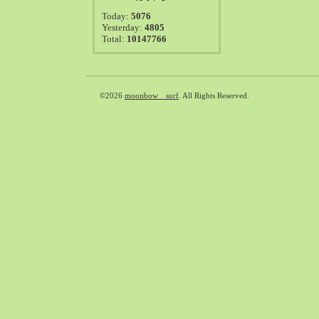
2021-08（38）
Today:
5076
2021-07（41）
Yesterday:
4805
Total:
10147766
2021-06（39）
2021-05（50）
2021-04（50）
2021-03（54）
©2026
moonbow surf
. All Rights Reserved.
2021-02（47）
2021-01（69）
2020-12（51）
2020-11（47）
2020-10（50）
2020-09（39）
2020-08（36）
2020-07（46）
2020-06（50）
2020-05（6）
2020-04（26）
2020-03（29）