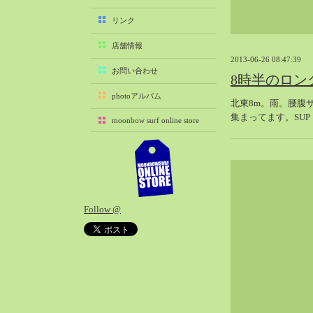
2025-11（29）
リンク
2025-10（22）
店舗情報
2025-09（25）
2013-06-26 08:47:39
2025-08（29）
お問い合わせ
8時半のロン
2025-07（21）
photoアルバム
北東8m。雨。腰腹
2025-06（27）
集まってます。SUP
moonbow surf online store
2025-05（27）
2025-04（21）
2025-03（28）
2025-02（41）
2025-01（37）
Follow @
2024-12（54）
2024-11（28）
2024-10（29）
2024-09（29）
2024-08（27）
2024-07（34）