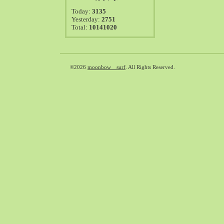
2021-08（38）
Today:
3135
2021-07（41）
Yesterday:
2751
Total:
10141020
2021-06（39）
2021-05（50）
2021-04（50）
2021-03（54）
©2026
moonbow surf
. All Rights Reserved.
2021-02（47）
2021-01（69）
2020-12（51）
2020-11（47）
2020-10（50）
2020-09（39）
2020-08（36）
2020-07（46）
2020-06（50）
2020-05（6）
2020-04（26）
2020-03（29）