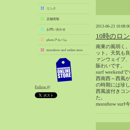
2025-11（29）
リンク
2025-10（22）
店舗情報
2025-09（25）
2013-06-23 10:08:0
2025-08（29）
お問い合わせ
10時のロ
2025-07（21）
photoアルバム
2025-06（27）
南東の風弱く
moonbow surf online store
2025-05（27）
ット。天気も
ァンウェイブ
2025-04（21）
賑わいです。
2025-03（28）
surf week
2025-02（41）
西南西～西風
2025-01（37）
の時期には珍
Follow @
2024-12（54）
西風波付きコ
2024-11（28）
た。
moonbow s
2024-10（29）
2024-09（29）
2024-08（27）
2024-07（34）