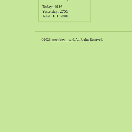
2021-08（38）
Today:
1916
2021-07（41）
Yesterday:
2751
Total:
10139801
2021-06（39）
2021-05（50）
2021-04（50）
2021-03（54）
©2026
moonbow surf
. All Rights Reserved.
2021-02（47）
2021-01（69）
2020-12（51）
2020-11（47）
2020-10（50）
2020-09（39）
2020-08（36）
2020-07（46）
2020-06（50）
2020-05（6）
2020-04（26）
2020-03（29）