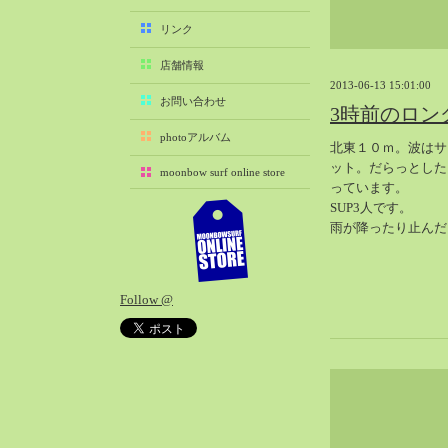
2025-11（29）
リンク
2025-10（22）
店舗情報
2025-09（25）
2013-06-13 15:01:00
2025-08（29）
お問い合わせ
3時前のロン
2025-07（21）
photoアルバム
北東１０ｍ。波はサ
2025-06（27）
ット。だらっとした
moonbow surf online store
2025-05（27）
っています。
2025-04（21）
SUP3人です。
雨が降ったり止んだ
2025-03（28）
2025-02（41）
2025-01（37）
Follow @
2024-12（54）
2024-11（28）
2024-10（29）
2024-09（29）
2024-08（27）
2024-07（34）