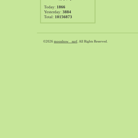
2021-08（38）
Today:
1866
2021-07（41）
Yesterday:
3884
Total:
10156873
2021-06（39）
2021-05（50）
2021-04（50）
2021-03（54）
©2026
moonbow surf
. All Rights Reserved.
2021-02（47）
2021-01（69）
2020-12（51）
2020-11（47）
2020-10（50）
2020-09（39）
2020-08（36）
2020-07（46）
2020-06（50）
2020-05（6）
2020-04（26）
2020-03（29）