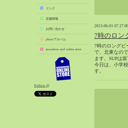
2025-11（29）
リンク
2025-10（22）
店舗情報
2025-09（25）
2013-06-01 07:27:0
2025-08（29）
お問い合わせ
7時のロン
2025-07（21）
photoアルバム
2025-06（27）
7時のロングビ
moonbow surf online store
2025-05（27）
で、北東なの
ます。SUPは
2025-04（21）
今日は、小学
2025-03（28）
す。
2025-02（41）
2025-01（37）
Follow @
2024-12（54）
2024-11（28）
2024-10（29）
2024-09（29）
2024-08（27）
2024-07（34）