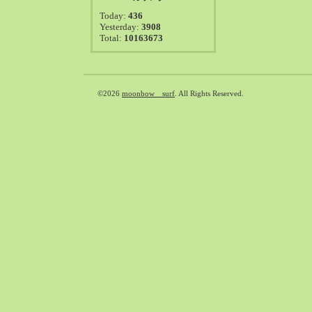
2021-08（38）
Today:
436
2021-07（41）
Yesterday:
3908
Total:
10163673
2021-06（39）
2021-05（50）
2021-04（50）
2021-03（54）
©2026
moonbow surf
. All Rights Reserved.
2021-02（47）
2021-01（69）
2020-12（51）
2020-11（47）
2020-10（50）
2020-09（39）
2020-08（36）
2020-07（46）
2020-06（50）
2020-05（6）
2020-04（26）
2020-03（29）