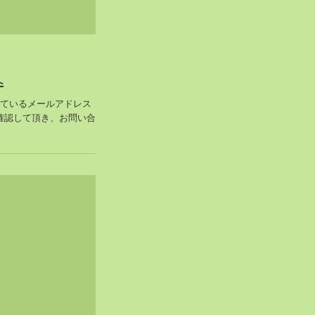
へ
れているメールアドレス
確認して頂き、お問い合