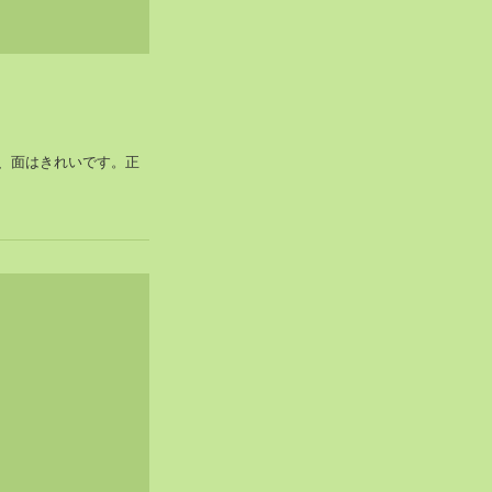
、面はきれいです。正