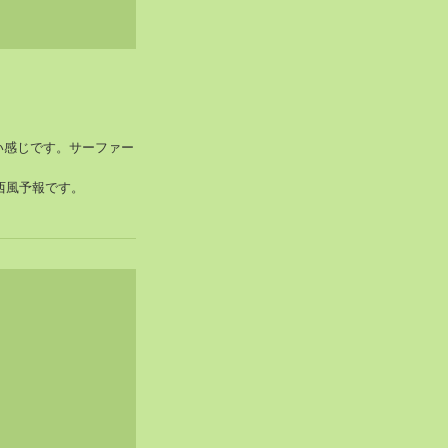
い感じです。サーファー
西風予報です。