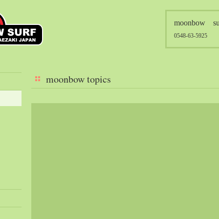
moonbow su
0548-63-5925
moonbow topics