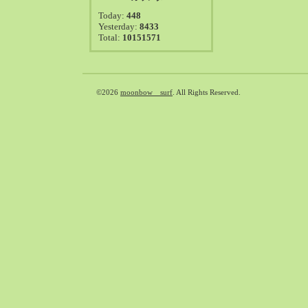
2021-08（38）
Today:
448
2021-07（41）
Yesterday:
8433
Total:
10151571
2021-06（39）
2021-05（50）
2021-04（50）
2021-03（54）
©2026
moonbow surf
. All Rights Reserved.
2021-02（47）
2021-01（69）
2020-12（51）
2020-11（47）
2020-10（50）
2020-09（39）
2020-08（36）
2020-07（46）
2020-06（50）
2020-05（6）
2020-04（26）
2020-03（29）