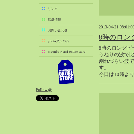
2025-11（29）
リンク
2025-10（22）
店舗情報
2025-09（25）
2013-04-21 08:01:0
2025-08（29）
お問い合わせ
8時のロン
2025-07（21）
photoアルバム
2025-06（27）
8時のロングビ
moonbow surf online store
2025-05（27）
うねりの波で
割れづらい波
2025-04（21）
す。
2025-03（28）
今日は10時より
2025-02（41）
2025-01（37）
Follow @
2024-12（54）
2024-11（28）
2024-10（29）
2024-09（29）
2024-08（27）
2024-07（34）